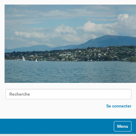
Chercher par
Recherche avancée…
Se connecter
Activer/d