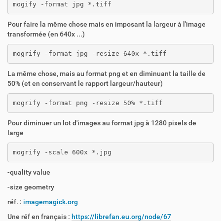
mogify -format jpg *.tiff
Pour faire la même chose mais en imposant la largeur à l'image
transformée (en 640x ...)
mogrify -format jpg -resize 640x *.tiff
La même chose, mais au format png et en diminuant la taille de
50% (et en conservant le rapport largeur/hauteur)
mogrify -format png -resize 50% *.tiff
Pour diminuer un lot d'images au format jpg à 1280 pixels de
large
mogrify -scale 600x *.jpg
-quality value
-size geometry
réf. :
imagemagick.org
Une réf en français :
https://librefan.eu.org/node/67