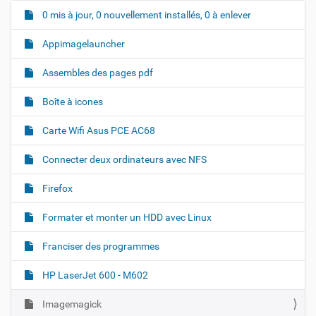
0 mis à jour, 0 nouvellement installés, 0 à enlever
N
a
Appimagelauncher
v
i
Assembles des pages pdf
g
Boîte à icones
a
t
Carte Wifi Asus PCE AC68
i
o
Connecter deux ordinateurs avec NFS
n
Firefox
Formater et monter un HDD avec Linux
Franciser des programmes
HP LaserJet 600 - M602
Imagemagick