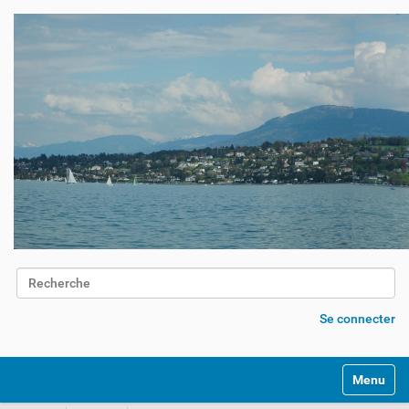
Chercher par
Recherche avancée…
Se connecter
Activer/d