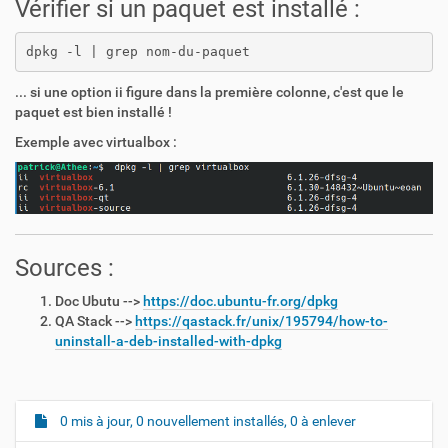
Vérifier si un paquet est installé :
dpkg -l | grep nom-du-paquet
... si une option ii figure dans la première colonne, c'est que le
paquet est bien installé !
Exemple avec virtualbox :
Sources :
Doc Ubutu -->
https://doc.ubuntu-fr.org/dpkg
QA Stack -->
https://qastack.fr/unix/195794/how-to-
uninstall-a-deb-installed-with-dpkg
0 mis à jour, 0 nouvellement installés, 0 à enlever
N