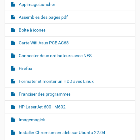
a
Appimagelauncher
v
i
Assembles des pages pdf
g
Boîte à icones
a
t
Carte Wifi Asus PCE AC68
i
o
Connecter deux ordinateurs avec NFS
n
Firefox
Formater et monter un HDD avec Linux
Franciser des programmes
HP LaserJet 600 - M602
Imagemagick
Installer Chromium en .deb sur Ubuntu 22.04