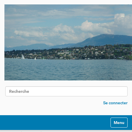
Chercher par
Recherche avancée…
Se connecter
Activer/d