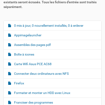
existants seront écrasés. Tous les fichiers d'entrée sont traités
séparément.
0 mis à jour, 0 nouvellement installés, 0 à enlever
N
a
Appimagelauncher
v
i
Assembles des pages pdf
g
Boîte à icones
a
t
Carte Wifi Asus PCE AC68
i
o
Connecter deux ordinateurs avec NFS
n
Firefox
Formater et monter un HDD avec Linux
Franciser des programmes