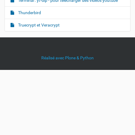
Terminal : yt-dlp - pour télécharger des vidéos youtube
Thunderbird
Truecrypt et Veracrypt
Réalisé avec Plone & Python