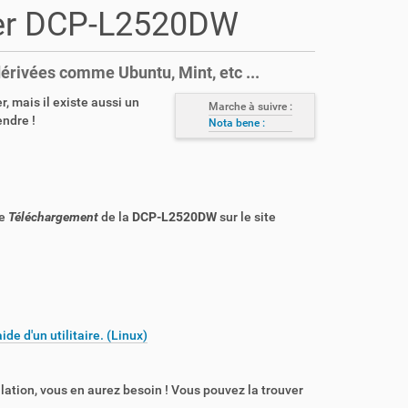
ther DCP-L2520DW
dérivées comme Ubuntu, Mint, etc ...
, mais il existe aussi un
Marche à suivre :
endre !
Nota bene :
ge
Téléchargement
de la
DCP-L2520DW
sur le site
ide d'un utilitaire. (Linux)
lation, vous en aurez besoin ! Vous pouvez la trouver