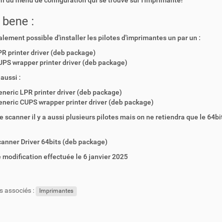
 du menu de configuration qui se trouve sur l'imprimante!
 bene :
galement possible d'installer les pilotes d'imprimantes un par un :
R printer driver (deb package)
PS wrapper printer driver (deb package)
aussi :
neric LPR printer driver (deb package)
neric CUPS wrapper printer driver (deb package)
le scanner il y a aussi plusieurs pilotes mais on ne retiendra que le 64bits
anner Driver 64bits (deb package)
 modification effectuée le 6 janvier 2025
s associés :
Imprimantes