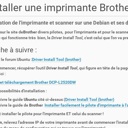
taller une imprimante Bro
lation de l'imprimante et scanner sur une Debian et ses 
 sur le site de
Brother
divers pilotes, pour l'imprimante et pour le scanner
re qui fonctionne très bien, le
Driver Install Tool,
c'est celui que l'on va pr
he à suivre :
r le forum Ubuntu :
Driver Install Tool (brother)
mencer, récupérer l'outil
Driver Install Tool
, qui figure en tête de la pa
ci :
 et téléchargement Brother DCP-L2520DW
ossibilités d'installation :
ivre le guide
Ubuntu
cité ci-dessus (
Driver Install Tool (brother)
ivre le guide de
Brother
Installer facilement le pilote d'imprimante à l'a
t installer le pilote pour l'imprimante ET celui du scanner !
n
, relevez l'adresse IP de votre imprimante avant de commencer l'instal