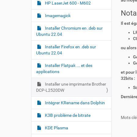
au moyen
HP LaserJet 600 - M602
Nota
Imagemagick
Il est é
Installer Chromium en .deb sur
LP
Ubuntu 22.04
CU
Installer Firefox en .deb sur
ou alors 
Ubuntu 22.04
Ge
Ge
Installer Flatpak ... et des
applications
et pour 
32bits :
Installer une imprimante Brother
Sc
DCP-L2520DW
Dernière
Intégrer KRename dans Dolphin
K3B problème de bitrate
Mots clé
KDE Plasma