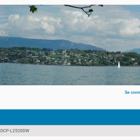
Se conn
er DCP-L2520DW