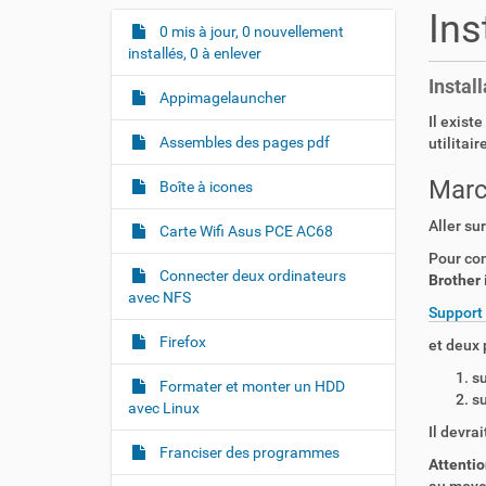
u
Ins
s
0 mis à jour, 0 nouvellement
N
ê
installés, 0 à enlever
a
t
Instal
v
e
Appimagelauncher
i
s
Il existe
i
g
Assembles des pages pdf
utilitai
c
a
i
Marc
Boîte à icones
t
i
Aller su
:
Carte Wifi Asus PCE AC68
o
Pour com
Connecter deux ordinateurs
n
Brother
i
avec NFS
Support
Firefox
et deux p
su
Formater et monter un HDD
su
avec Linux
Il devrai
Franciser des programmes
Attentio