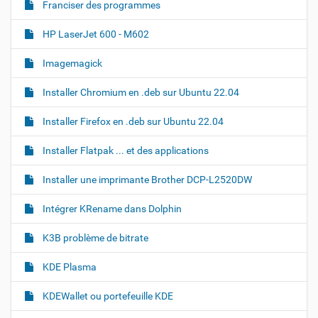
Franciser des programmes
s
s
a
HP LaserJet 600 - M602
t
a
Imagemagick
i
l
Installer Chromium en .deb sur Ubuntu 22.04
l
e
o
Installer Firefox en .deb sur Ubuntu 22.04
r
i
Installer Flatpak ... et des applications
g
i
n
Installer une imprimante Brother DCP-L2520DW
a
l
Intégrer KRename dans Dolphin
e
…
K3B problème de bitrate
KDE Plasma
KDEWallet ou portefeuille KDE