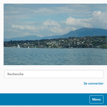
Chercher par
Recherche avancée…
Se connecter
Activer/d