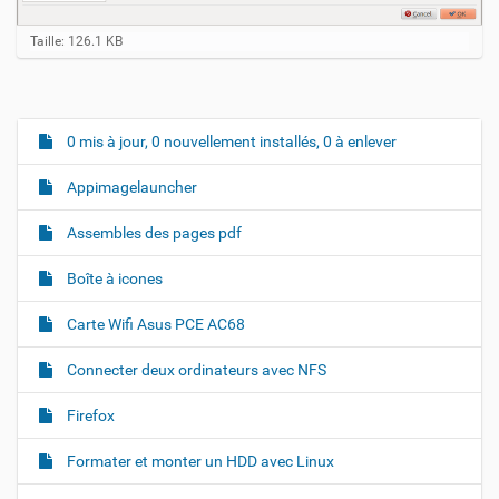
C
Taille: 126.1 KB
l
i
q
u
e
0 mis à jour, 0 nouvellement installés, 0 à enlever
N
z
a
p
Appimagelauncher
o
v
u
i
r
Assembles des pages pdf
v
g
o
Boîte à icones
a
i
r
t
Carte Wifi Asus PCE AC68
l
i
'
i
o
Connecter deux ordinateurs avec NFS
m
n
a
Firefox
g
e
d
Formater et monter un HDD avec Linux
a
n