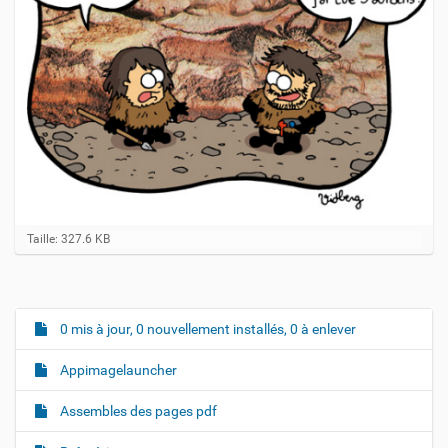
C
Taille: 327.6 KB
l
i
q
u
e
0 mis à jour, 0 nouvellement installés, 0 à enlever
N
z
a
p
Appimagelauncher
o
v
u
i
r
Assembles des pages pdf
v
g
o