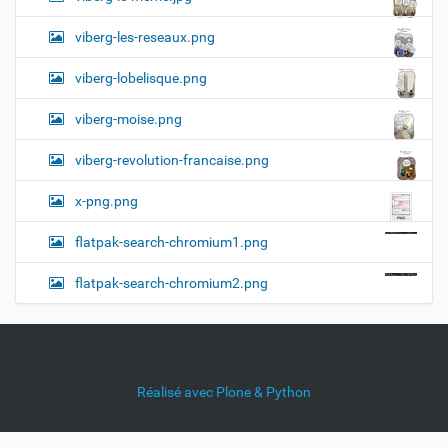
viberg-les-reseaux.png
viberg-lobelisque.png
viberg-moise.png
viberg-revolution-francaise.png
x-png.png
flatpak-search-chromium1.png
flatpak-search-chromium2.png
Réalisé avec Plone & Python