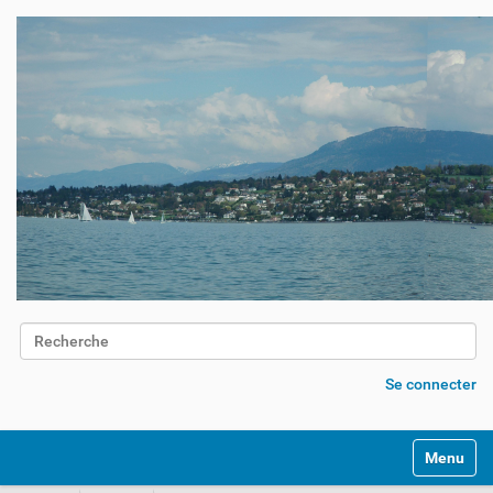
Chercher par
Recherche avancée…
Se connecter
Activer/d