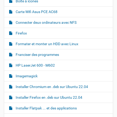
Boîte à icones
a
i
r
t
Carte Wifi Asus PCE AC68
l
i
'
i
o
Connecter deux ordinateurs avec NFS
m
n
a
Firefox
g
e
d
Formater et monter un HDD avec Linux
a
n
Franciser des programmes
s
s
a
HP LaserJet 600 - M602
t
a
Imagemagick
i
l
Installer Chromium en .deb sur Ubuntu 22.04
l
e
o
Installer Firefox en .deb sur Ubuntu 22.04
r
i
Installer Flatpak ... et des applications
g
i