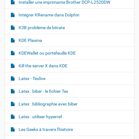
n
Installer une imprimante Brother DCP-L2520DW
a
l
Intégrer KRename dans Dolphin
e
…
K3B problème de bitrate
KDE Plasma
KDEWallet ou portefeuille KDE
Kill the server X dans KDE
Latex - Texlive
Latex : biber - le fichier Tex
Latex : bibliographie avec biber
Latex : utiliser hyperref
Les Geeks à travers l'histoire