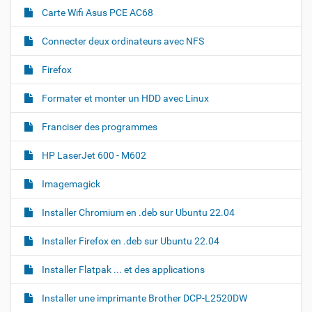
r
t
Carte Wifi Asus PCE AC68
l
i
'
i
o
Connecter deux ordinateurs avec NFS
m
n
a
Firefox
g
e
d
Formater et monter un HDD avec Linux
a
n
Franciser des programmes
s
s
a
HP LaserJet 600 - M602
t
a
Imagemagick
i
l
Installer Chromium en .deb sur Ubuntu 22.04
l
e
o
Installer Firefox en .deb sur Ubuntu 22.04
r
i
Installer Flatpak ... et des applications
g
i
n
Installer une imprimante Brother DCP-L2520DW
a