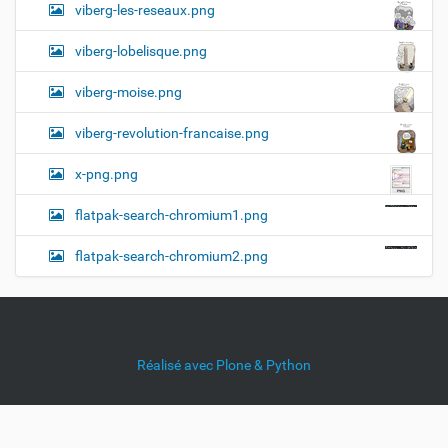
viberg-les-reseaux.png
viberg-lobelisque.png
viberg-moise.png
viberg-revolution-francaise.png
x-png.png
flatpak-search-chromium1.png
flatpak-search-chromium2.png
Réalisé avec Plone & Python