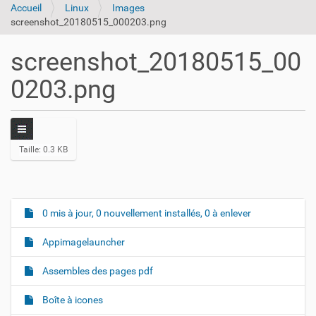
Accueil
Linux
Images
screenshot_20180515_000203.png
screenshot_20180515_00
0203.png
C
Taille: 0.3 KB
l
i
q
u
e
0 mis à jour, 0 nouvellement installés, 0 à enlever
N
z
a
p
Appimagelauncher
o
v
u
i
r
Assembles des pages pdf
v
g
o
Boîte à icones
a
i