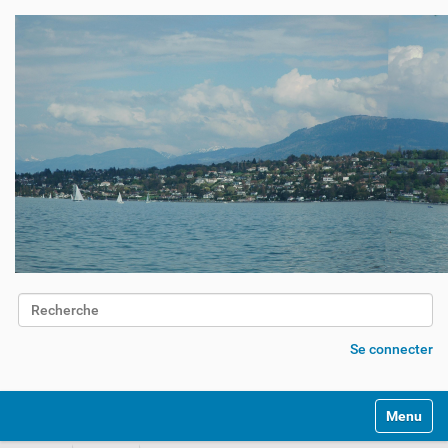
Chercher par
Recherche avancée…
Se connecter
Activer/d