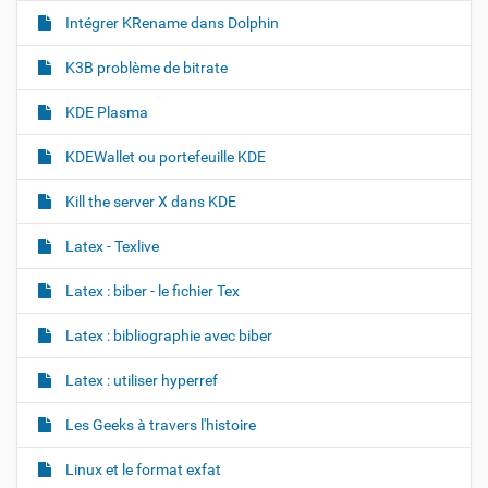
l
Intégrer KRename dans Dolphin
e
…
K3B problème de bitrate
KDE Plasma
KDEWallet ou portefeuille KDE
Kill the server X dans KDE
Latex - Texlive
Latex : biber - le fichier Tex
Latex : bibliographie avec biber
Latex : utiliser hyperref
Les Geeks à travers l'histoire
Linux et le format exfat