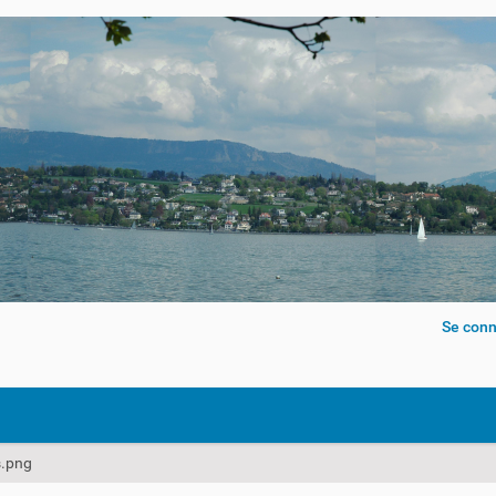
Se conn
s.png