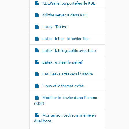
'
KDEWallet ou portefeuille KDE
i
m
Kill the server X dans KDE
a
g
e
Latex - Texlive
d
a
Latex : biber - le fichier Tex
n
s
Latex : bibliographie avec biber
s
a
t
Latex : utiliser hyperref
a
i
Les Geeks à travers l'histoire
l
l
e
Linux et le format exfat
o
r
Modifier le clavier dans Plasma
i
(KDE)
g
i
n
Monter son ordi sois-même en
a
dual-boot
l