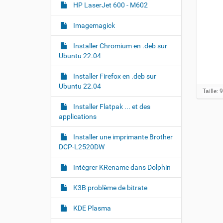
HP LaserJet 600 - M602
Imagemagick
Installer Chromium en .deb sur
Ubuntu 22.04
Installer Firefox en .deb sur
Ubuntu 22.04
C
Taille: 
l
Installer Flatpak ... et des
i
applications
q
u
e
Installer une imprimante Brother
z
DCP-L2520DW
p
o
Intégrer KRename dans Dolphin
u
r
v
K3B problème de bitrate
o
i
KDE Plasma
r
l