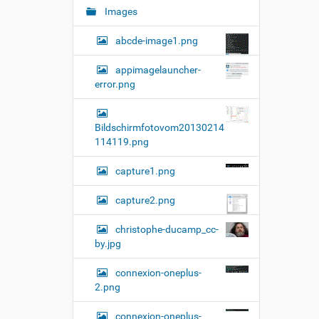
Images
abcde-image1.png
appimagelauncher-
error.png
Bildschirmfotovom20130214
114119.png
capture1.png
capture2.png
christophe-ducamp_cc-
by.jpg
connexion-oneplus-
2.png
connexion-oneplus-