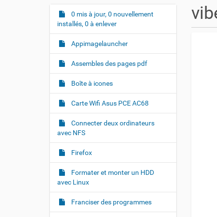
u
vib
s
0 mis à jour, 0 nouvellement
N
ê
installés, 0 à enlever
a
t
v
e
Appimagelauncher
i
s
i
g
Assembles des pages pdf
c
a
i
Boîte à icones
t
i
:
Carte Wifi Asus PCE AC68
o
Connecter deux ordinateurs
n
avec NFS
Firefox
Formater et monter un HDD
avec Linux
Franciser des programmes