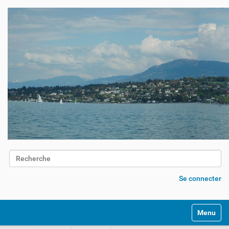
Chercher par
Recherche avancée…
Se connecter
Activer/d