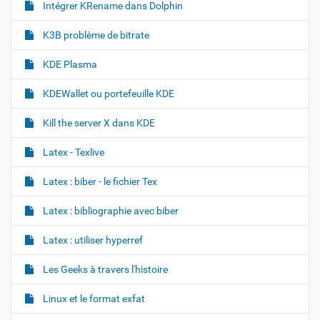
Intégrer KRename dans Dolphin
e
…
K3B problème de bitrate
KDE Plasma
KDEWallet ou portefeuille KDE
Kill the server X dans KDE
Latex - Texlive
Latex : biber - le fichier Tex
Latex : bibliographie avec biber
Latex : utiliser hyperref
Les Geeks à travers l'histoire
Linux et le format exfat