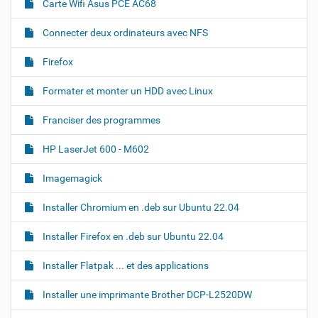
Carte Wifi Asus PCE AC68
l
i
'
i
o
Connecter deux ordinateurs avec NFS
m
n
a
Firefox
g
e
d
Formater et monter un HDD avec Linux
a
n
Franciser des programmes
s
s
a
HP LaserJet 600 - M602
t
a
Imagemagick
i
l
Installer Chromium en .deb sur Ubuntu 22.04
l
e
o
Installer Firefox en .deb sur Ubuntu 22.04
r
i
Installer Flatpak ... et des applications
g
i
n
Installer une imprimante Brother DCP-L2520DW
a
l