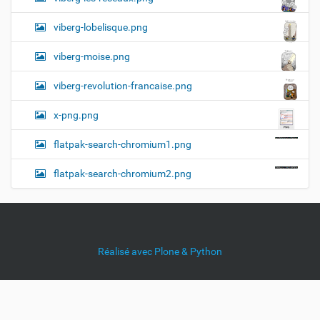
viberg-lobelisque.png
viberg-moise.png
viberg-revolution-francaise.png
x-png.png
flatpak-search-chromium1.png
flatpak-search-chromium2.png
Réalisé avec Plone & Python