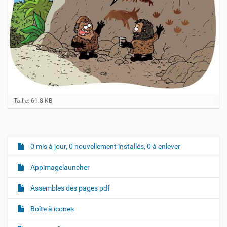
C
Taille: 61.8 KB
l
i
q
u
e
0 mis à jour, 0 nouvellement installés, 0 à enlever
N
z
a
p
Appimagelauncher
o
v
u
i
r
Assembles des pages pdf
v
g
o
Boîte à icones
a
i
r
t