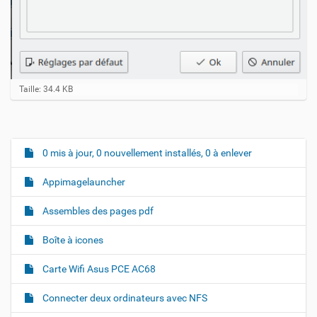
C
Taille: 34.4 KB
l
i
q
u
e
0 mis à jour, 0 nouvellement installés, 0 à enlever
N
z
a
p
Appimagelauncher
o
v
u
i
r
Assembles des pages pdf
v
g
o
Boîte à icones
a
i
r
t
Carte Wifi Asus PCE AC68
l
i
'
i
o
Connecter deux ordinateurs avec NFS
m
n