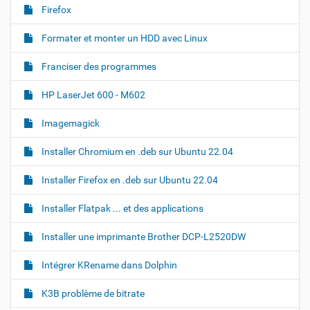
a
Firefox
g
e
d
Formater et monter un HDD avec Linux
a
n
Franciser des programmes
s
s
a
HP LaserJet 600 - M602
t
a
Imagemagick
i
l
Installer Chromium en .deb sur Ubuntu 22.04
l
e
o
Installer Firefox en .deb sur Ubuntu 22.04
r
i
Installer Flatpak ... et des applications
g
i
n
Installer une imprimante Brother DCP-L2520DW
a
l
Intégrer KRename dans Dolphin
e
…
K3B problème de bitrate