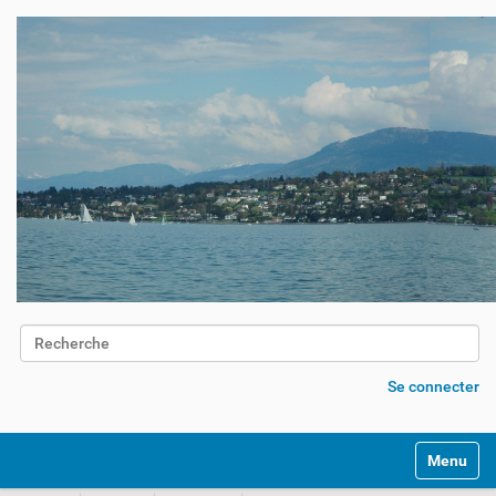
Chercher par
Recherche avancée…
Se connecter
Activer/d