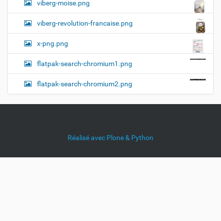
viberg-moise.png
viberg-revolution-francaise.png
x-png.png
flatpak-search-chromium1.png
flatpak-search-chromium2.png
Réalisé avec Plone & Python