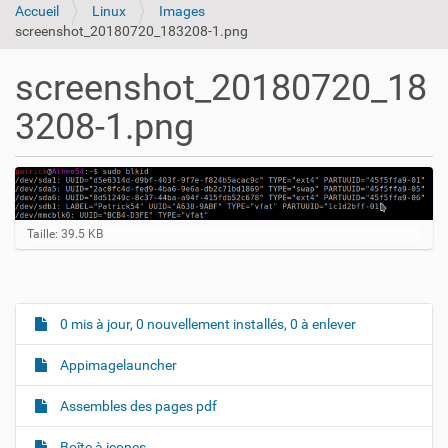
Accueil
Linux
Images
screenshot_20180720_183208-1.png
screenshot_20180720_18
3208-1.png
C
Taille: 39.5 KB
l
i
q
u
e
0 mis à jour, 0 nouvellement installés, 0 à enlever
N
z
a
p
Appimagelauncher
o
v
u
i
r
Assembles des pages pdf
v
g
o
Boîte à icones