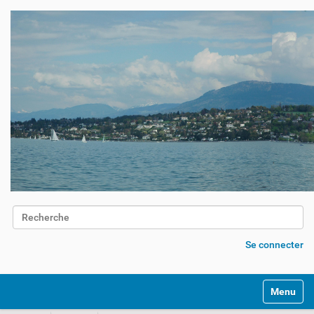
Chercher par
Recherche avancée…
Se connecter
Activer/d