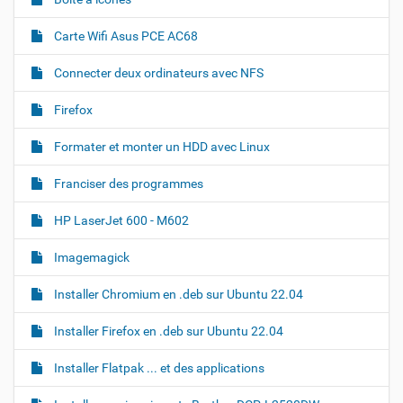
a
i
r
t
Carte Wifi Asus PCE AC68
l
i
'
i
o
Connecter deux ordinateurs avec NFS
m
n
a
Firefox
g
e
d
Formater et monter un HDD avec Linux
a
n
Franciser des programmes
s
s
a
HP LaserJet 600 - M602
t
a
Imagemagick
i
l
Installer Chromium en .deb sur Ubuntu 22.04
l
e
o
Installer Firefox en .deb sur Ubuntu 22.04
r
i
Installer Flatpak ... et des applications
g
i
n