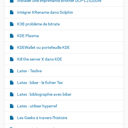
Installer une imprimante Brother DCP-L2520DW
a
l
Intégrer KRename dans Dolphin
e
…
K3B problème de bitrate
KDE Plasma
KDEWallet ou portefeuille KDE
Kill the server X dans KDE
Latex - Texlive
Latex : biber - le fichier Tex
Latex : bibliographie avec biber
Latex : utiliser hyperref
Les Geeks à travers l'histoire