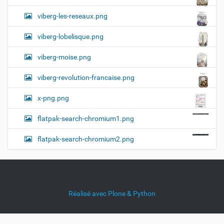
viberg-les-reseaux.png
viberg-lobelisque.png
viberg-moise.png
viberg-revolution-francaise.png
x-png.png
flatpak-search-chromium1.png
flatpak-search-chromium2.png
Réalisé avec Plone & Python