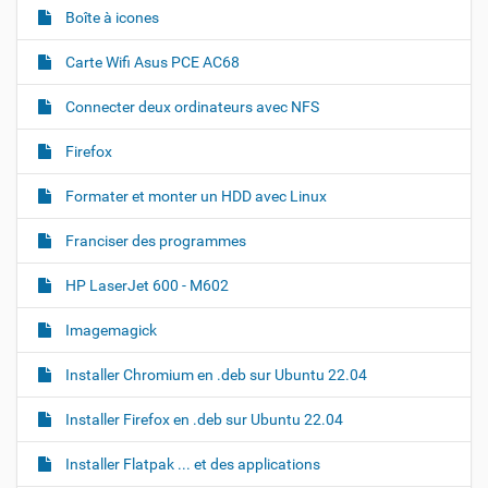
o
Boîte à icones
a
i
r
t
Carte Wifi Asus PCE AC68
l
i
'
i
o
Connecter deux ordinateurs avec NFS
m
n
a
Firefox
g
e
d
Formater et monter un HDD avec Linux
a
n
Franciser des programmes
s
s
a
HP LaserJet 600 - M602
t
a
Imagemagick
i
l
Installer Chromium en .deb sur Ubuntu 22.04
l
e
o
Installer Firefox en .deb sur Ubuntu 22.04
r
i
Installer Flatpak ... et des applications
g
i