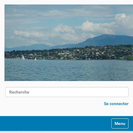
Chercher par
Recherche avancée…
Se connecter
Activer/d