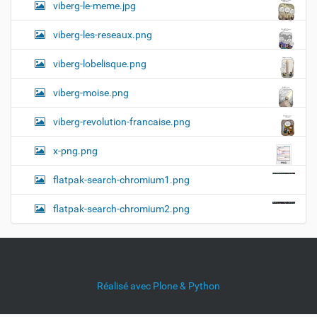
viberg-le-meme.jpg
viberg-les-reseaux.png
viberg-lobelisque.png
viberg-moise.png
viberg-revolution-francaise.png
x-png.png
flatpak-search-chromium1.png
flatpak-search-chromium2.png
Réalisé avec Plone & Python