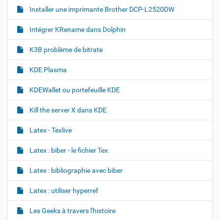
n
Installer une imprimante Brother DCP-L2520DW
a
l
Intégrer KRename dans Dolphin
e
…
K3B problème de bitrate
KDE Plasma
KDEWallet ou portefeuille KDE
Kill the server X dans KDE
Latex - Texlive
Latex : biber - le fichier Tex
Latex : bibliographie avec biber
Latex : utiliser hyperref
Les Geeks à travers l'histoire