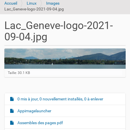
Accueil
Linux
Images
Lac_Geneve-logo-2021-09-04.jpg
Lac_Geneve-logo-2021-
09-04.jpg
C
Taille: 30.1 KB
l
i
q
u
e
0 mis à jour, 0 nouvellement installés, 0 à enlever
N
z
a
p
Appimagelauncher
o
v
u
i
r
Assembles des pages pdf
v
g